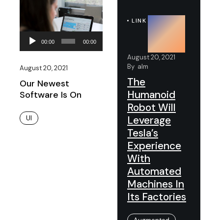
LINK
Audio
00:00
00:00
Player
August 20, 2021
By
alm
August 20, 2021
The
Our Newest
Humanoid
Software Is On
Robot Will
Leverage
UI
Tesla’s
Experience
With
Automated
Machines In
Its Factories