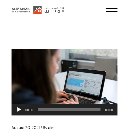
Audio
00:00
00:00
Player
August 20, 2021
By
alm