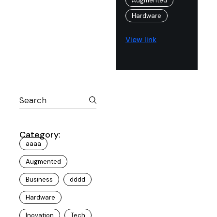
Augmented
Hardware
View link
Category:
aaaa
Augmented
Business
dddd
Hardware
Inovation
Tech